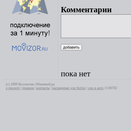
Комментарии
пока нет
(с) 2009 Коллектив сМашиной.ру
о проекте
|
правила
|
контакты
|
расширение для firefox
|
sms в авто
| 0.00782