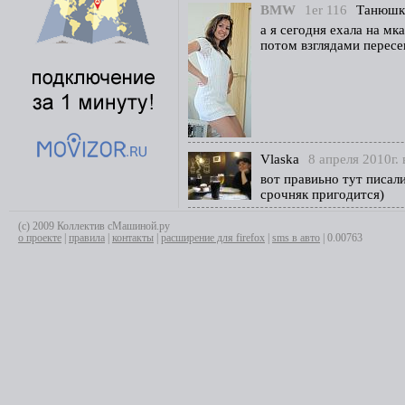
BMW
1er 116
Танюшк
а я сегодня ехала на мк
потом взглядами пересек
Vlaska
8 апреля 2010г. 
вот правиьно тут писал
срочняк пригодится)
(с) 2009 Коллектив сМашиной.ру
о проекте
|
правила
|
контакты
|
расширение для firefox
|
sms в авто
| 0.00763