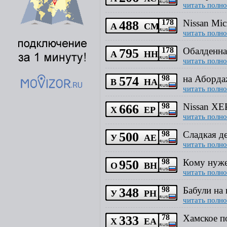
читать полно
488
178
Nissan Mi
А
СМ
читать полно
795
178
Обалденна
А
НН
читать полно
574
98
на Аборда
В
НА
читать полно
666
98
Nissan ХЕ
Х
ЕР
читать полно
500
98
Сладкая де
У
АЕ
читать полно
950
98
Кому нуже
О
ВН
читать полно
348
98
Бабули на
У
РН
читать полно
333
78
Хамское п
Х
ЕА