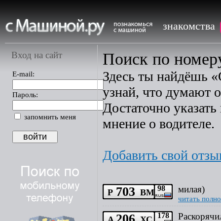
знакомства
Вход на сайт
Поиск по номеру:
Здесь ты найдёшь «
E-mail:
узнай, что думают о
Пароль:
Достаточно указать 
запомнить меня
мнение о водителе.
Добавить свой отзы
703
98
милая)
Р
ВМ
читать полно
206
178
Раскорячи
А
ХС