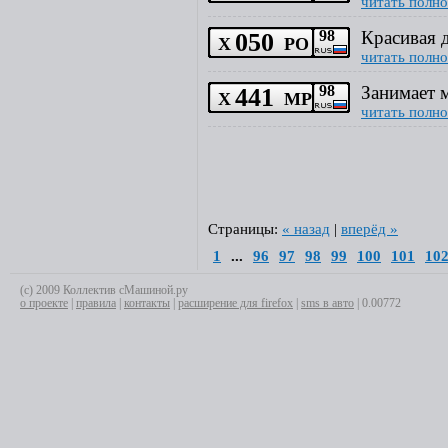
читать полно
050
98
Красивая 
Х
РО
читать полно
441
98
Занимает 
Х
МР
читать полно
Страницы:
« назад
|
вперёд »
1
...
96
97
98
99
100
101
10
(с) 2009 Коллектив сМашиной.ру
о проекте
|
правила
|
контакты
|
расширение для firefox
|
sms в авто
| 0.00772