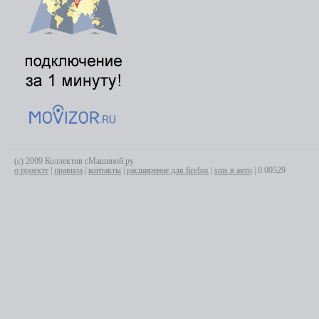
(с) 2009 Коллектив сМашиной.ру
о проекте
|
правила
|
контакты
|
расширение для firefox
|
sms в авто
| 0.00529