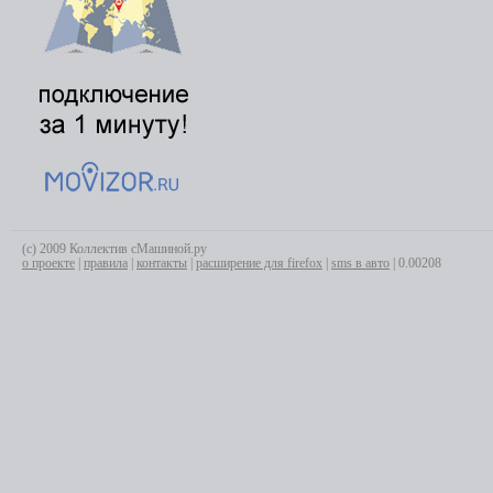
(с) 2009 Коллектив сМашиной.ру
о проекте
|
правила
|
контакты
|
расширение для firefox
|
sms в авто
| 0.00208