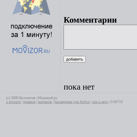
Комментарии
пока нет
(с) 2009 Коллектив сМашиной.ру
о проекте
|
правила
|
контакты
|
расширение для firefox
|
sms в авто
| 0.00718