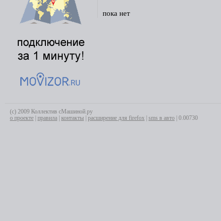
пока нет
(с) 2009 Коллектив сМашиной.ру
о проекте
|
правила
|
контакты
|
расширение для firefox
|
sms в авто
| 0.00730