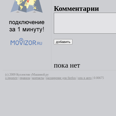
Комментарии
пока нет
(с) 2009 Коллектив сМашиной.ру
о проекте
|
правила
|
контакты
|
расширение для firefox
|
sms в авто
| 0.00675