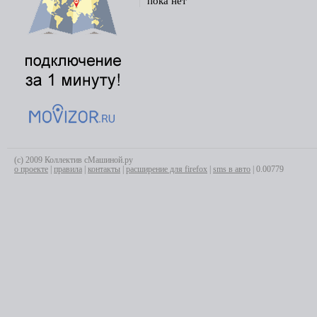
пока нет
(с) 2009 Коллектив сМашиной.ру
о проекте
|
правила
|
контакты
|
расширение для firefox
|
sms в авто
| 0.00779