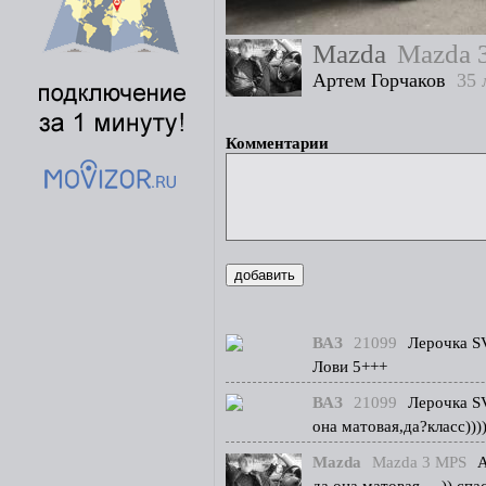
Mazda
Mazda 
Артем Горчаков
35 
Комментарии
ВАЗ
21099
Лерочка S
Лови 5+++
ВАЗ
21099
Лерочка S
она матовая,да?класс)))
Mazda
Mazda 3 MPS
А