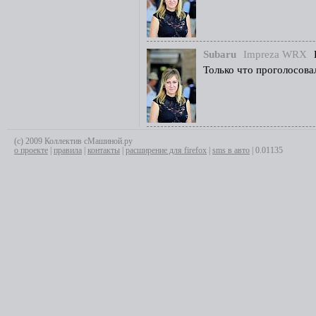
Subaru
Impreza WRX
Только что проголосовал
(с) 2009 Коллектив сМашиной.ру
о проекте
|
правила
|
контакты
|
расширение для firefox
|
sms в авто
| 0.01135