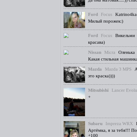
да она матовая.....)) спа
Ford
Focus
Katrino4ka
Милый порожек:)
Ford
Focus
Викельми
красава)
Nissan
Micra
Оленька
Какая стильная машинка!
Mazda
Mazda 3 MPS
А
это краска))))
Mitsubishi
Lancer Evolu
+
Subaru
Impreza WRX
Артёмка, я за тебя!!! П
+100