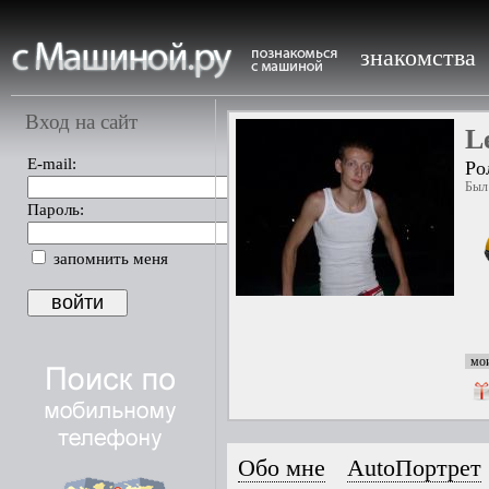
знакомства
Вход на сайт
L
E-mail:
Ро
Был 
Пароль:
запомнить меня
мои
Обо мне
AutoПортрет