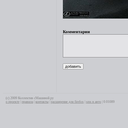
Комментарии
(с) 2009 Коллектив сМашиной.ру
о проекте
|
правила
|
контакты
|
расширение для firefox
|
sms в авто
| 0.01089