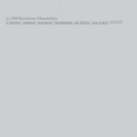
(с) 2009 Коллектив сМашиной.ру
о проекте
|
правила
|
контакты
|
расширение для firefox
|
sms в авто
| 0.01237