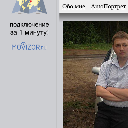
Обо мне
AutoПортрет