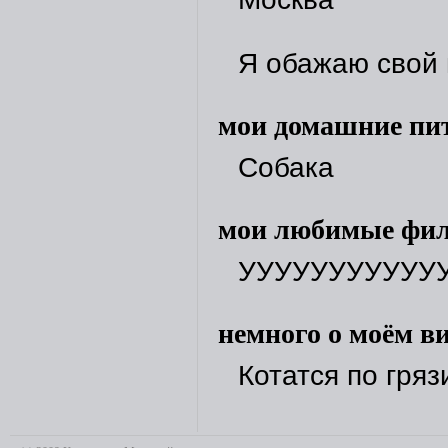
Я обажаю свой 
мои домашние пи
Собака
мои любимые фи
УУУУУУУУУУУУУ
немного о моём ви
Котатся по гряз