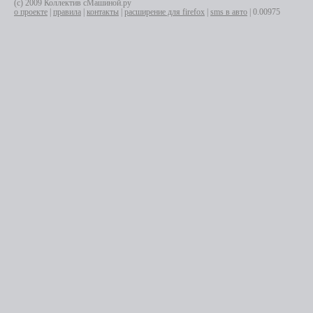
(с) 2009 Коллектив сМашиной.ру
о проекте
|
правила
|
контакты
|
расширение для firefox
|
sms в авто
| 0.00975