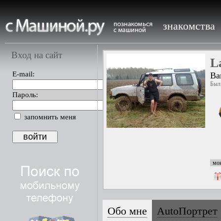
знакомства
Вход на сайт
L
E-mail:
Ва
Был 
Пароль:
запомнить меня
мои
Обо мне
AutoПортрет