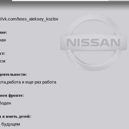
://vk.com/boss_aleksey_kozlov
ине:
ная
ст:
 см
деятельности:
ота,работа и еще раз работа
ном фронте:
боден
и я иметь детей:
в будущем