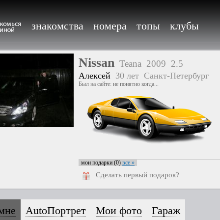
знакомства
номера
топы
клубы
Nissan
Teana
2009
2.5
Алексей
30 лет
Санкт-Петербург
Был на сайте: не понятно когда...
мои подарки (0)
все »
Сделать первый подарок?
мне
AutoПортрет
Мои фото
Гараж