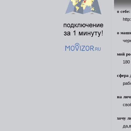
о себе:
http
о маш
чер
мой ро
180
сфера 
раб
на лич
сво
хочу л
да,