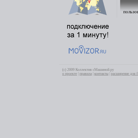
пользо
(с) 2009 Коллектив сМашиной.ру
о проекте
|
правила
|
контакты
|
расширение для f