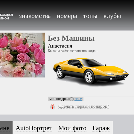
знакомства
номера
топы
клубы
Без Машины
Анастасия
Была на сайте: не понятно когда...
мои подарки (0)
все »
Сделать первый подарок?
мне
AutoПортрет
Мои фото
Гараж