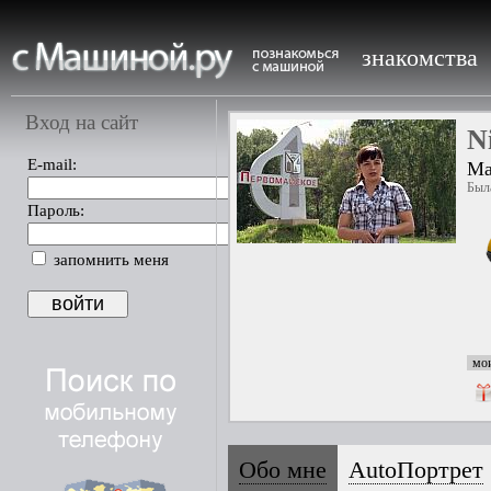
знакомства
Вход на сайт
N
E-mail:
Ма
Была
Пароль:
запомнить меня
мои
Обо мне
AutoПортрет