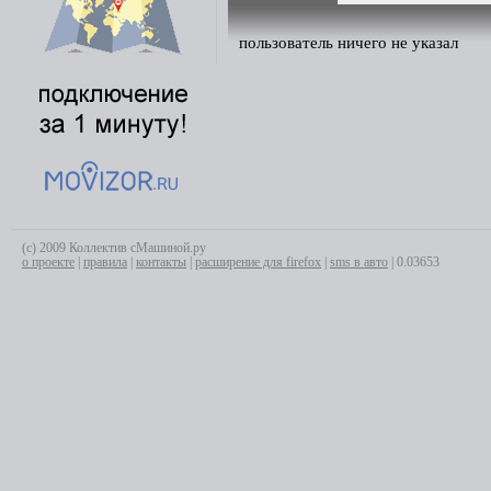
пользователь ничего не указал
(с) 2009 Коллектив сМашиной.ру
о проекте
|
правила
|
контакты
|
расширение для firefox
|
sms в авто
| 0.03653