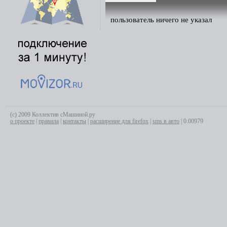
пользователь ничего не указал
(с) 2009 Коллектив сМашиной.ру
о проекте
|
правила
|
контакты
|
расширение для firefox
|
sms в авто
| 0.00979