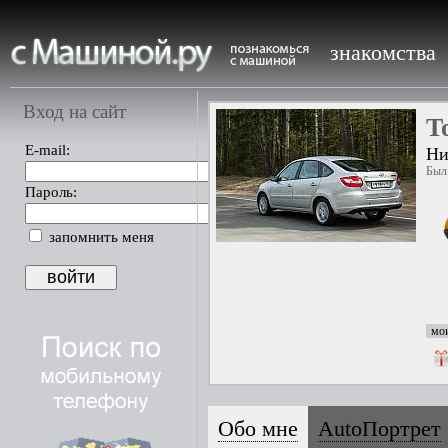
знакомства
Вход на сайт
T
E-mail:
Ни
Был 
Пароль:
запомнить меня
мои
Обо мне
AutoПортрет