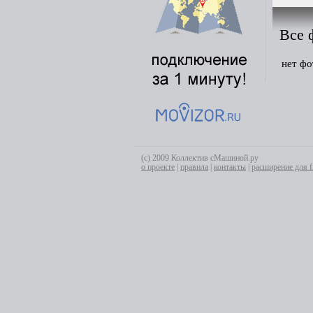
Все 
нет фо
(с) 2009 Коллектив сМашиной.ру
о проекте
|
правила
|
контакты
|
расширение для f