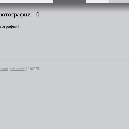
фотографии - 0
тографий!
irefox
|
sms в авто
| 0.00975