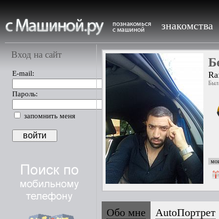
знакомства
Вход на сайт
Б
E-mail:
Ra
Был 
Пароль:
запомнить меня
мои
Обо мне
AutoПортрет