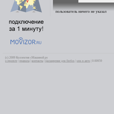
пользователь ничего не указал
(с) 2009 Коллектив сМашиной.ру
о проекте
|
правила
|
контакты
|
расширение для firefox
|
sms в авто
| 0.00959