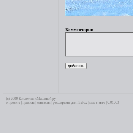
Комментарии
(с) 2009 Коллектив сМашиной.ру
о проекте
|
правила
|
контакты
|
расширение для firefox
|
sms в авто
| 0.01063