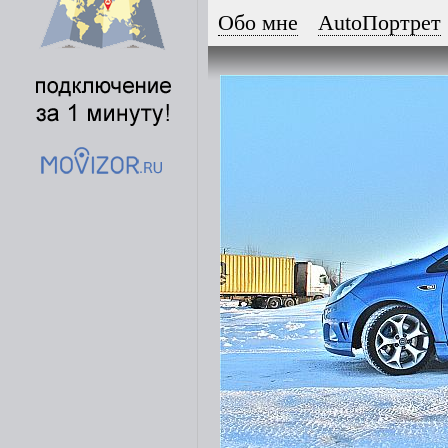
Обо мне
AutoПортрет