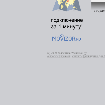
в гара
(с) 2009 Коллектив сМашиной.ру
о проекте
|
правила
|
контакты
|
расширение для f