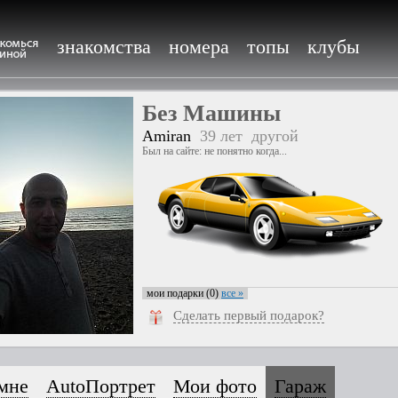
знакомства
номера
топы
клубы
Без Машины
Amiran
39 лет
другой
Был на сайте: не понятно когда...
мои подарки (0)
все »
Сделать первый подарок?
мне
AutoПортрет
Мои фото
Гараж