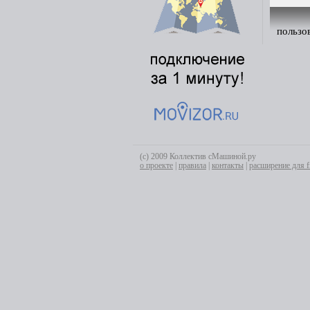
пользо
(с) 2009 Коллектив сМашиной.ру
о проекте
|
правила
|
контакты
|
расширение для f