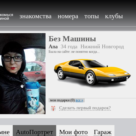
знакомства
номера
топы
клубы
Без Машины
Ana
34 года
Нижний Новгород
Была на сайте: не понятно когда...
мои подарки (0)
все »
Сделать первый подарок?
мне
AutoПортрет
Мои фото
Гараж