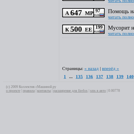
читать полно
647
97
Помощь на
А
МР
читать полно
500
199
Мусорит н
К
ЕЕ
читать полно
Страницы:
« назад
|
вперёд »
1
...
135
136
137
138
139
140
(с) 2009 Коллектив сМашиной.ру
о проекте
|
правила
|
контакты
|
расширение для firefox
|
sms в авто
| 0.00778