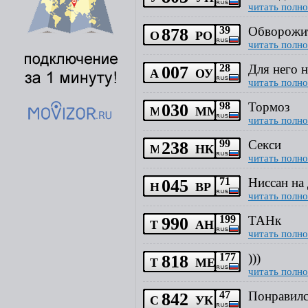
читать полно
878
39
Обворожит
О
РО
читать полно
007
28
Для него 
А
ОУ
читать полно
030
98
Тормоз
М
ММ
читать полно
238
99
Секси
М
НК
читать полно
045
71
Ниссан на
Н
ВР
читать полно
990
199
ТАНк
Т
АН
читать полно
818
177
)))
Т
МЕ
читать полно
842
47
Понравил
С
УК