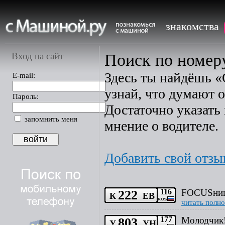
знакомства
Вход на сайт
Поиск по номеру:
Здесь ты найдёшь «
E-mail:
узнай, что думают о
Пароль:
Достаточно указать 
запомнить меня
мнение о водителе.
Добавить свой отзы
222
116
FOCUSни
К
ЕВ
читать полно
803
177
Молодчик
У
УН