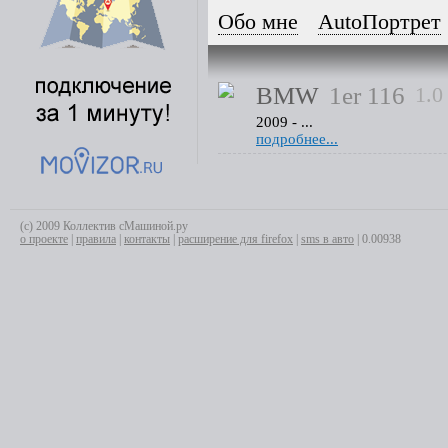
Обо мне
AutoПортрет
BMW
1er 116
1.0
2009 - ...
подробнее...
(с) 2009 Коллектив сМашиной.ру
о проекте
|
правила
|
контакты
|
расширение для firefox
|
sms в авто
| 0.00938