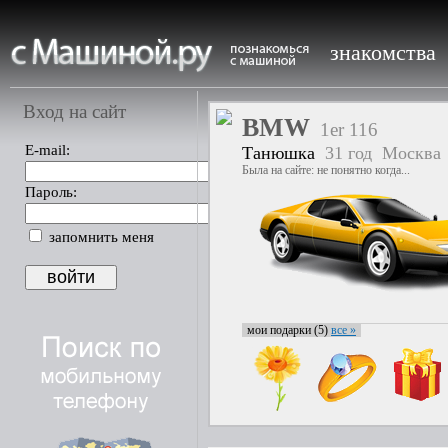
знакомства
Вход на сайт
BMW
1er 116
E-mail:
Танюшка
31 год
Москва
Была на сайте: не понятно когда...
Пароль:
запомнить меня
мои подарки (5)
все »