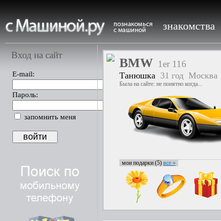
знакомства
Вход на сайт
BMW
1er 116
E-mail:
Танюшка
31 год
Москва
Была на сайте: не понятно когда...
Пароль:
запомнить меня
мои подарки (5)
все »