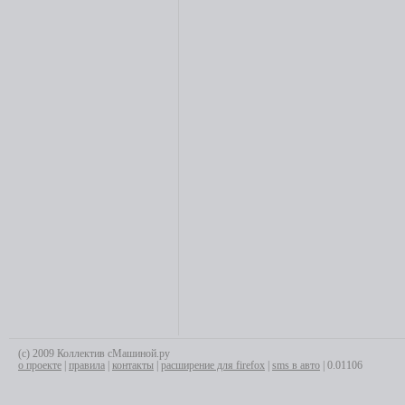
(с) 2009 Коллектив сМашиной.ру
о проекте
|
правила
|
контакты
|
расширение для firefox
|
sms в авто
| 0.01106